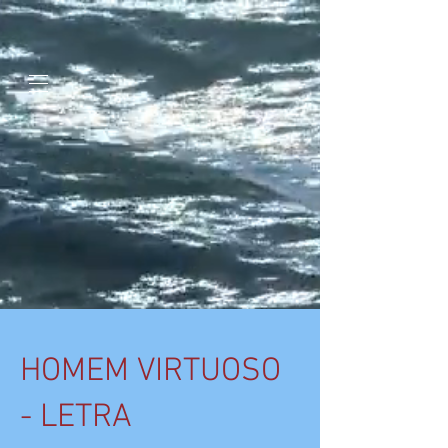
google-site-
verification=jaeWOb95hvQ1OF0HK60c4sQcX2Sc4FL94NIXuaZICBc
HOMEM VIRTUOSO
- LETRA