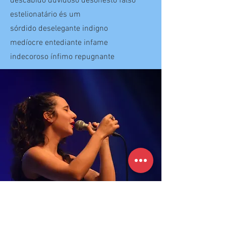
descabido duvidoso desonesto falso
estelionatário és um
sórdido deselegante indigno
medíocre entediante infame
indecoroso ínfimo repugnante