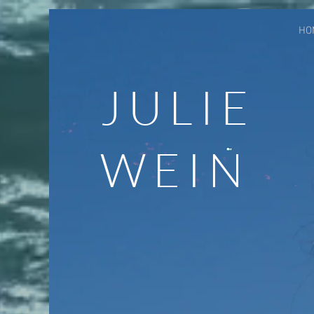
google-site-verification=jaeWOb95hvQ1OF0HK60c4sQcX2Sc4FL94NIXuaZICBc
HO
JULIE
WEIN