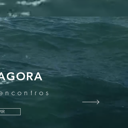
AGORA
 encontros
IR