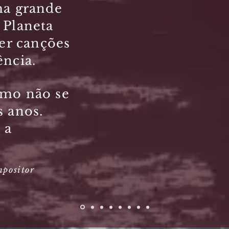
ma grande
 Planeta
zer canções
ência.
omo não se
s anos.
 a
mpositor